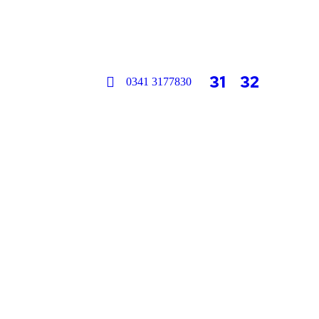
/
31
/
32
0341 3177830