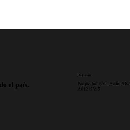
Dirección
do el país.
Parque Industrial Avant Alve
A012 KM 5