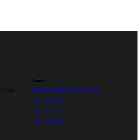
Contacto
ar, Ruta
ventas@domdistribuciones.com.ar
+0341 3177830
+0341 3177831
+0341 3177832